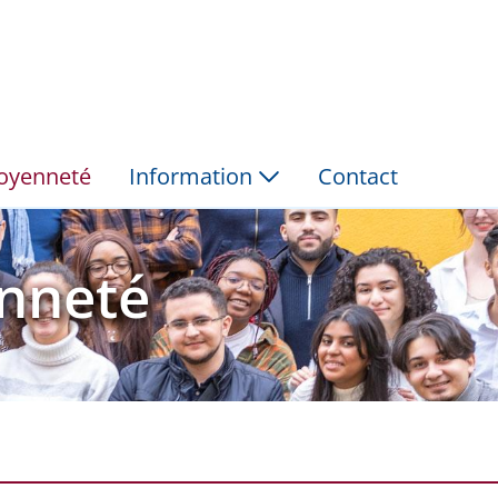
é - Fondation P&amp;V
itoyenneté
Information
Contact
enneté