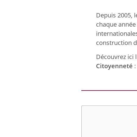
Depuis 2005, l
chaque année à
internationale
construction d
Découvrez ici l
Citoyenneté
: