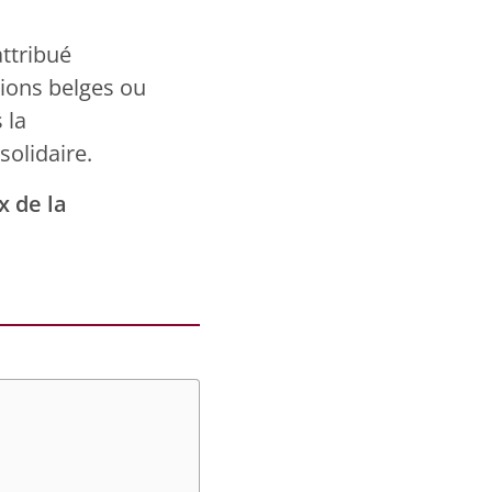
attribué
tions belges ou
 la
solidaire.
x de la