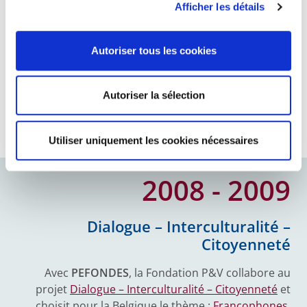
Afficher les détails
Mon univers en 2030
Autoriser tous les cookies
La Fondation P&V interroge les peurs, les attentes,
les projets et les visions de jeunes Belges âgés de 16
à 26 ans. Leurs scénarios, intitulés "
Comment je vois
Autoriser la sélection
mon univers en 2030 ?
, inspirent deux productions
artistiques, l'une à Liège et l'autre dans le Limbourg.
Utiliser uniquement les cookies nécessaires
2008 - 2009
Dialogue – Interculturalité –
Citoyenneté
Avec
PEFONDES
, la Fondation P&V collabore au
projet
Dialogue – Interculturalité – Citoyenneté
et
choisit pour la Belgique le thème :
Francophones,