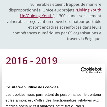
vulnérables étaient frappés de manière
disproportionnée. Grâce aux projets "
Linking Youth
Up/Guiding Youth
", 1 300 jeunes socialement
vulnérables reçoivent un nouvel ordinateur portable
et sont encadrés et renforcés dans leurs
compétences numériques par 65 organisations à
travers la Belgique.
2016 - 2019
My Future, Our Society
La Fondation P&V lance un projet qui vise à lutter
Ce site web utilise des cookies.
contre l'aliénation politique et à réconcilier les
jeunes avec l'engagement civique et la politique au
Les cookies nous permettent de personnaliser le contenu
sens large. Ceci en montrant qu'ils peuvent résoudre
et les annonces, d'offrir des fonctionnalités relatives aux
des problèmes personnels ou réaliser des rêves par
médias sociaux et d'analyser notre trafic. Nous