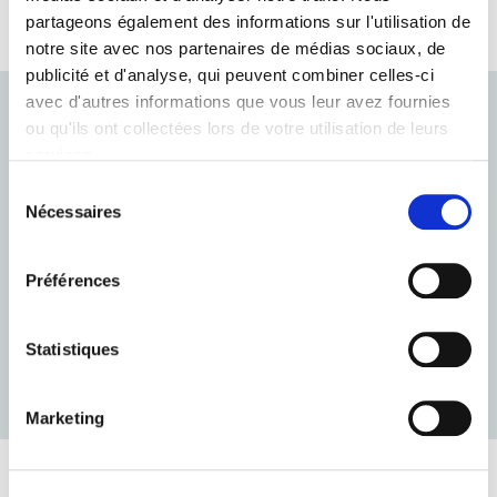
le biais d'une action collective.
partageons également des informations sur l'utilisation de
notre site avec nos partenaires de médias sociaux, de
publicité et d'analyse, qui peuvent combiner celles-ci
avec d'autres informations que vous leur avez fournies
2012 - 2015
ou qu'ils ont collectées lors de votre utilisation de leurs
services.
Décrochage scolaire et chômage des
Sélection
jeunes
Nécessaires
du
consentement
La Fondation P&V lance un vaste programme de
Préférences
recherche/action portant sur
le décrochage scolaire
et le chômage des jeunes
. Les jeunes, surtout les
moins qualifiés, sont les premières victimes du
Statistiques
chômage qui frappe l'Europe et ses grandes villes à
l'époque.
Marketing
2009 - 2012