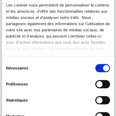
Les cookies nous permettent de personnaliser le contenu
Lire la newsletter
et les annonces, d'offrir des fonctionnalités relatives aux
médias sociaux et d'analyser notre trafic. Nous
partageons également des informations sur l'utilisation de
notre site avec nos partenaires de médias sociaux, de
publicité et d'analyse, qui peuvent combiner celles-ci
avec d'autres informations que vous leur avez fournies
ou qu'ils ont collectées lors de votre utilisation de leurs
services.
Sélection
Nécessaires
du
consentement
Préférences
ECHO - Janvier 2023
Statistiques