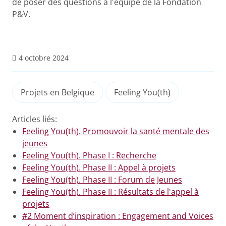
de poser des questions à l'équipe de la Fondation
P&V.
4 octobre 2024
Projets en Belgique
Feeling You(th)
Articles liés:
Feeling You(th). Promouvoir la santé mentale des
jeunes
Feeling You(th). Phase I : Recherche
Feeling You(th). Phase II : Appel à projets
Feeling You(th). Phase II : Forum de Jeunes
Feeling You(th). Phase II : Résultats de l'appel à
projets
#2 Moment d’inspiration : Engagement and Voices