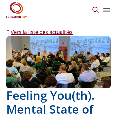
Feeling You(th). Mental
Saut au contenu principal
Vers la liste des actualités
Feeling You(th).
Mental State of