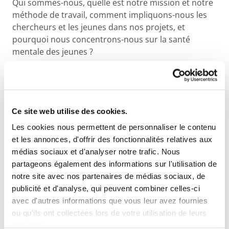
Qui sommes-nous, quelle est notre mission et notre
méthode de travail, comment impliquons-nous les
chercheurs et les jeunes dans nos projets, et
pourquoi nous concentrons-nous sur la santé
mentale des jeunes ?
Contexte du bien-être mental des jeunes par nos
présidents
Jessy Siongers
(VUB/UGent) &
Olivier
Servais
(UCLouvain)
Ce site web utilise des cookies.
Qu'entendons-nous par bien-être mental des jeunes,
Les cookies nous permettent de personnaliser le contenu
quelle est la situation en Belgique comparée à
et les annonces, d'offrir des fonctionnalités relatives aux
d'autres pays, et quels sont les points d'attention
médias sociaux et d'analyser notre trafic. Nous
importants que nous identifions ?
partageons également des informations sur l'utilisation de
Des initiatives inspirantes
notre site avec nos partenaires de médias sociaux, de
ont été présentées
publicité et d'analyse, qui peuvent combiner celles-ci
avec d'autres informations que vous leur avez fournies
ou qu'ils ont collectées lors de votre utilisation de leurs
services.