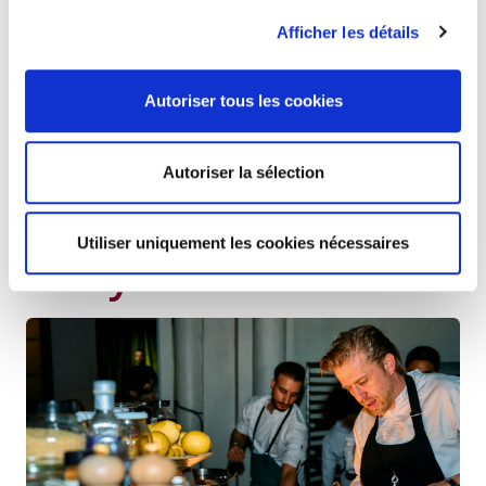
mission est d’accompagner différents groupes cibles
Afficher les détails
– jeunes réfugiés, jeunes en décrochage, nouveaux
arrivants… – dans son académie de formation
(
InstroomArt
) et qui les reconvertit en chefs, sous-
Autoriser tous les cookies
chefs ou personnel de salle. En outre, les lauréats
recevront une gravure de l'artiste Philip Aguirre y
Otegui.
Autoriser la sélection
20 ans du Prix de la
Utiliser uniquement les cookies nécessaires
Citoyenneté