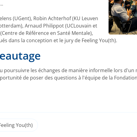
x…
aelens (UGent), Robin Achterhof (KU Leuven
otterdam), Arnaud Philippot (UCLouvain et
 (Centre de Référence en Santé Mentale),
ués dans la conception et le jury de Feeling You(th).
seautage
t pu poursuivre les échanges de manière informelle lors d'
pportunité de poser des questions à l'équipe de la Fondatio
Feeling You(th)