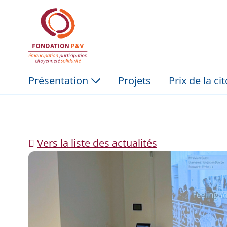
Feeling You(th). Ment
Saut au contenu principal
Présentation
Projets
Prix de la c
Vers la liste des actualités