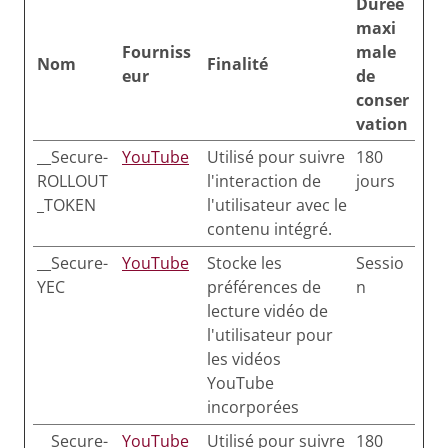
Durée
maxi
Fourniss
male
Nom
Finalité
eur
de
conser
vation
__Secure-
YouTube
Utilisé pour suivre
180
ROLLOUT
l'interaction de
jours
_TOKEN
l'utilisateur avec le
contenu intégré.
__Secure-
YouTube
Stocke les
Sessio
YEC
préférences de
n
lecture vidéo de
l'utilisateur pour
les vidéos
YouTube
incorporées
__Secure-
YouTube
Utilisé pour suivre
180