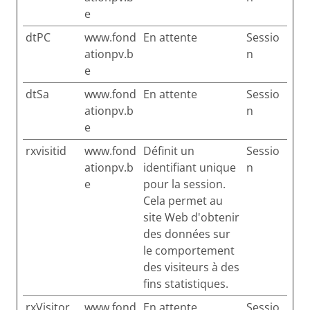
e
dtPC
www.fond
En attente
Sessio
ationpv.b
n
e
dtSa
www.fond
En attente
Sessio
ationpv.b
n
e
rxvisitid
www.fond
Définit un
Sessio
ationpv.b
identifiant unique
n
e
pour la session.
Cela permet au
site Web d'obtenir
des données sur
le comportement
des visiteurs à des
fins statistiques.
rxVisitor
www.fond
En attente
Sessio