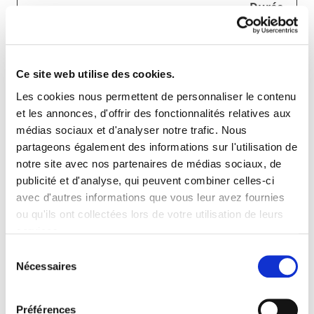
Durée
maxi
Fourniss
male
Nom
Finalité
eur
de
conser
Ce site web utilise des cookies.
vation
Les cookies nous permettent de personnaliser le contenu
GUEST_LA
www.fond
Détermine la
1
et les annonces, d'offrir des fonctionnalités relatives aux
NGUAGE_
ationpv.b
langue préférée
année
médias sociaux et d'analyser notre trafic. Nous
ID
e
du visiteur.
partageons également des informations sur l'utilisation de
Permet au site
notre site avec nos partenaires de médias sociaux, de
Web de définir la
publicité et d'analyse, qui peuvent combiner celles-ci
langue préférée
avec d'autres informations que vous leur avez fournies
lors de la nouvelle
ou qu'ils ont collectées lors de votre utilisation de leurs
entrée du visiteur.
services.
Sélection
Nécessaires
du
Statistiques (11)
consentement
Les cookies statistiques aident les propriétaires
Préférences