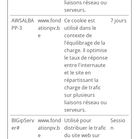
liaisons réseau ou
serveurs.
AWSALBA
www.fond
Ce cookie est
7 jours
PP-3
ationpv.b
utilisé dans le
e
contexte de
l’équilibrage de la
charge. Il optimise
le taux de réponse
entre l'internaute
et le site en
répartissant la
charge de trafic
sur plusieurs
liaisons réseau ou
serveurs.
BIGipServ
www.fond
Utilisé pour
Sessio
er#
ationpv.b
distribuer le trafic
n
e
du site web sur