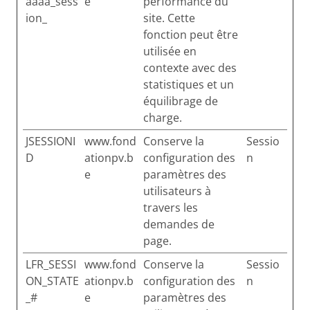
aaaa_sess
e
performance du
ion_
site. Cette
fonction peut être
utilisée en
contexte avec des
statistiques et un
équilibrage de
charge.
JSESSIONI
www.fond
Conserve la
Sessio
D
ationpv.b
configuration des
n
e
paramètres des
utilisateurs à
travers les
demandes de
page.
LFR_SESSI
www.fond
Conserve la
Sessio
ON_STATE
ationpv.b
configuration des
n
_#
e
paramètres des