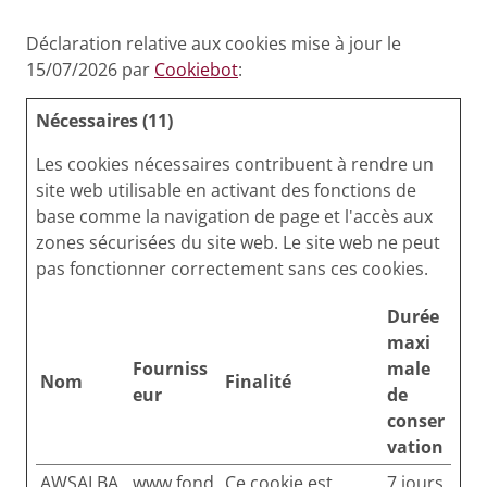
Déclaration relative aux cookies mise à jour le
15/07/2026 par
Cookiebot
:
Nécessaires (11)
Les cookies nécessaires contribuent à rendre un
site web utilisable en activant des fonctions de
base comme la navigation de page et l'accès aux
zones sécurisées du site web. Le site web ne peut
pas fonctionner correctement sans ces cookies.
Durée
maxi
Fourniss
male
Nom
Finalité
eur
de
conser
vation
AWSALBA
www.fond
Ce cookie est
7 jours