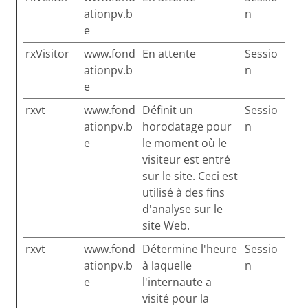
ationpv.b
n
e
rxVisitor
www.fond
En attente
Sessio
ationpv.b
n
e
rxvt
www.fond
Définit un
Sessio
ationpv.b
horodatage pour
n
e
le moment où le
visiteur est entré
sur le site. Ceci est
utilisé à des fins
d'analyse sur le
site Web.
rxvt
www.fond
Détermine l'heure
Sessio
ationpv.b
à laquelle
n
e
l'internaute a
visité pour la