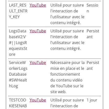
LAST_RES
YouTube
Utilisé pour suivre
Sessio
ULT_ENTR
l'interaction de
n
Y_KEY
l'utilisateur avec le
contenu intégré.
LogsData
YouTube
Utilisé pour suivre
Persist
baseV2:V
l'interaction de
ant
#||LogsR
l'utilisateur avec le
equestsSt
contenu intégré.
ore
ServiceW
YouTube
Nécessaire pour la
Persist
orkerLogs
mise en place et le
ant
Database
fonctionnement
#SWHealt
du contenu vidéo
hLog
de YouTube sur le
site web.
TESTCOO
YouTube
Utilisé pour suivre
1 jour
KIESENAB
l'interaction de