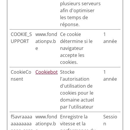
plusieurs serveurs
afin d'optimiser
les temps de
réponse.
COOKIE_S
www.fond
Ce cookie
1
UPPORT
ationpv.b
détermine si le
année
e
navigateur
accepte les
cookies.
CookieCo
Cookiebot
Stocke
1
nsent
l'autorisation
année
d'utilisation de
cookies pour le
domaine actuel
par l'utilisateur
f5avraaaa
www.fond
Enregistre la
Sessio
aaaaaaaa
ationpv.b
vitesse et la
n