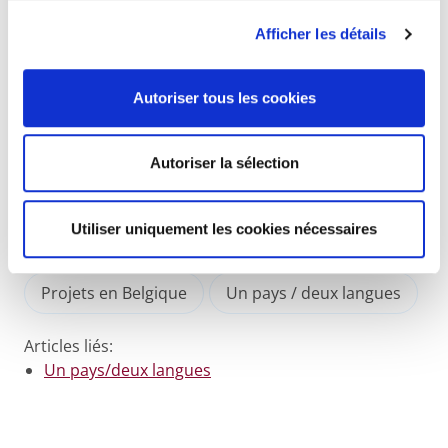
particulièrement productive et enrichissante, tant
Afficher les détails
pour les initiateurs que pour chacun des
participants. Le rapport de cette expérience,
particulièrement intéressante, a fait l'objet d'un livre
Autoriser tous les cookies
:
« Un pays/deux langues – la Belgique au quotidien »
édité par
LannooCampus
.
Autoriser la sélection
25 janvier 2011
Utiliser uniquement les cookies nécessaires
Projets en Belgique
Un pays / deux langues
Articles liés:
Un pays/deux langues