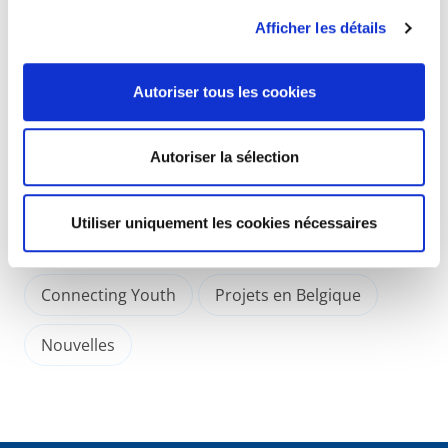
contributions de 1000 jeunes sur la plateforme
Afficher les détails
SpeakUpBrussels !, vont proposer un agenda pour
Brussels2030 . Ils ont travaillé 3 jours sur ce sujet au
Parlement bruxellois - Brussels Parlement les 9, 10 et
Autoriser tous les cookies
24 septembre.
Autoriser la sélection
Utiliser uniquement les cookies nécessaires
12 octobre 2023
Connecting Youth
Projets en Belgique
Nouvelles