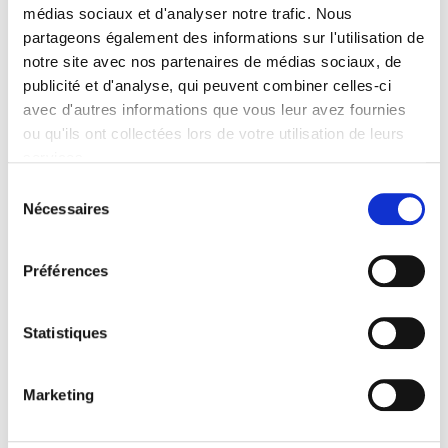
Forum à la Youth
médias sociaux et d'analyser notre trafic. Nous
partageons également des informations sur l'utilisation de
Coalition
notre site avec nos partenaires de médias sociaux, de
publicité et d'analyse, qui peuvent combiner celles-ci
avec d'autres informations que vous leur avez fournies
ou qu'ils ont collectées lors de votre utilisation de leurs
services.
Sélection
Nécessaires
du
consentement
Préférences
Sinan Yüksel, Thalya Sita et Adam Lamarti : 3 jeunes
du Forum des Jeunes de la Fondation P&V ont
participé à la Youth Coalition pour Brussels2030 !!
Statistiques
C'est quoi la Youth Coalition ? C'est 100 Jeunes
Marketing
Bruxellois, entre 15-30 ans, représentatifs de
l'ensemble des jeunes Bruxellois qui, sur la base des